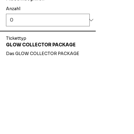
Anzahl
Tickettyp
GLOW COLLECTOR PACKAGE
Das GLOW COLLECTOR PACKAGE 
beinhaltet:

-  Ein (1) Stehplatz im exklusiven 
Bereich mit direkter Sicht auf die Bühne 
im zentralen Saalbereich.

-  Ein (1) Glow-T-Shirt mit dem 
beliebten Glow-Effekt (ausschließlich 
im Rahmen dieses Packages erhältlich)

-  Ein (1) Stoffbeutel

-  Ein (1) Hardticket

-  Ein (1) Access-Bändchen

-  Gesonderter Eingang inklusive Early 
Access eine (1) Stunde vor regulärem 
Einlass

-  Sticker-Pack